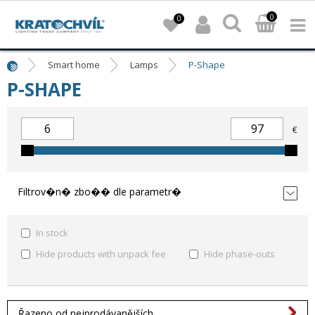
0
0
Smart home
Lamps
P-Shape
P-SHAPE
€
Filtrov�n� zbo�� dle parametr�
In stock
Hide products with unpack fee
Hide phase-outs
Řazeno od nejprodávanějších