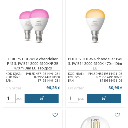
PHILIPS HUE-WCA chandelier
PHILIPS HUE-WA chandelier P45
P45 5.1W E14 2000-6500K/RGB
5.1W E14 2000-6500K 470lm Dim
470lm Dim EU set-2pcs
EU
KOD KRAT.:
PHLEDH8719514491281
KOD KRAT.:
PHLEDH8719514491106
KOD VÝR.:
871951449128100
KOD VÝR.:
871951449110600
EAN.:
8719514491281
EAN.:
8719514491106
96,26
30,96
On order
€
On order
€
pck
pcs