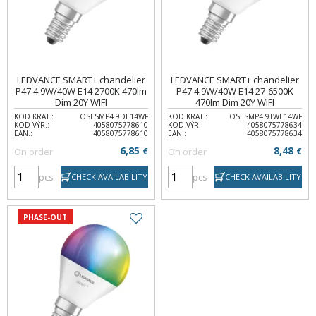
LEDVANCE SMART+ chandelier
LEDVANCE SMART+ chandelier
P47 4.9W/40W E14 2700K 470lm
P47 4.9W/40W E14 27-6500K
Dim 20Y WIFI
470lm Dim 20Y WIFI
KOD KRAT.:
OSESMP4.9DE14WF
KOD KRAT.:
OSESMP4.9TWE14WF
KOD VÝR.:
4058075778610
KOD VÝR.:
4058075778634
EAN.:
4058075778610
EAN.:
4058075778634
6,85
8,48
On order
€
On order
€
pcs
pcs
CHECK AVAILABILITY
CHECK AVAILABILITY
PHASE-OUT