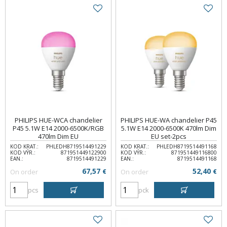
PHILIPS HUE-WCA chandelier
PHILIPS HUE-WA chandelier P45
P45 5.1W E14 2000-6500K/RGB
5.1W E14 2000-6500K 470lm Dim
470lm Dim EU
EU set-2pcs
KOD KRAT.:
PHLEDH8719514491229
KOD KRAT.:
PHLEDH8719514491168
KOD VÝR.:
871951449122900
KOD VÝR.:
871951449116800
EAN.:
8719514491229
EAN.:
8719514491168
67,57
52,40
On order
€
On order
€
pcs
pck