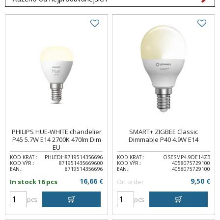
PHILIPS HUE-WHITE chandelier
SMART+ ZIGBEE Classic
P45 5.7W E14 2700K 470lm Dim
Dimmable P40 4.9W E14
EU
KOD KRAT.:
PHLEDH8719514356696
KOD KRAT.:
OSESMP4.9DE14ZB
KOD VÝR.:
871951435669600
KOD VÝR.:
4058075729100
EAN.:
8719514356696
EAN.:
4058075729100
16,66
9,50
In stock 16 pcs
€
On order
€
pcs
pcs