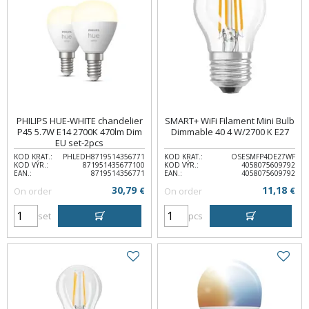
PHILIPS HUE-WHITE chandelier
SMART+ WiFi Filament Mini Bulb
P45 5.7W E14 2700K 470lm Dim
Dimmable 40 4 W/2700 K E27
EU set-2pcs
KOD KRAT.:
PHLEDH8719514356771
KOD KRAT.:
OSESMFP4DE27WF
KOD VÝR.:
871951435677100
KOD VÝR.:
4058075609792
EAN.:
8719514356771
EAN.:
4058075609792
30,79
11,18
On order
€
On order
€
set
pcs