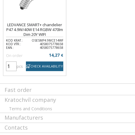
LEDVANCE SMART+ chandelier
P47 4.9W/40W E14 RGBW 470lm
Dim 20Y WIFI
KOD KRAT.:
OSESMP4.9MCE14WF
KOD VÝR.:
4058075778658
EAN.:
4058075778658
14,27
On order
€
pcs
CHECK AVAILABILITY
Fast order
Kratochvíl company
Terms and Conditions
Manufacturers
Contacts