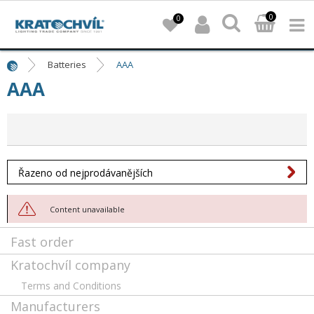
0
0
Batteries
AAA
AAA
Řazeno od nejprodávanějších
Content unavailable
Fast order
Kratochvíl company
Terms and Conditions
Manufacturers