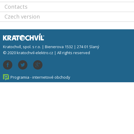
Contacts
Czech version
Kratochvíl, spol. s r.o. | Bienerova 1532 | 274 01 Slaný
© 2020 kratochvil-elektro.cz | All rights reserved
Programia - internetové obchody