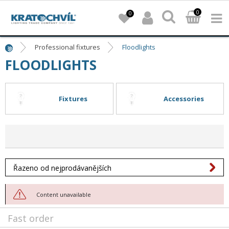
0
0
Professional fixtures
Floodlights
FLOODLIGHTS
Fixtures
Accessories
Řazeno od nejprodávanějších
Content unavailable
Fast order