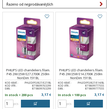
Řazeno od nejprodávanějších
PHILIPS LED chandeliers.filam.
PHILIPS LED chandeliers.filam.
P45 2W/25W E27 2700K 250lm
P45 2W/25W E14 2700K 250lm
NonDim 15Y BL
NonDim 15Y BL
KOD KRAT.:
PHLEDFP2/827/E27/BL
KOD KRAT.:
PHLEDFP2/827/E14/BL
KOD VÝR.:
8718699763299
KOD VÝR.:
8718699777555
EAN.:
8718699763299
EAN.:
8718699777555
3,17
3,17
In stock > 200 pcs
€
In stock > 100 pcs
€
pcs
pcs