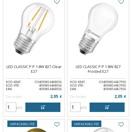
LED CLASSIC P P 1.8W 827 Clear
LED CLASSIC P P 1.8W 827
E27
Frosted E27
KOD KRAT.:
OS4099854468056
KOD KRAT.:
OS4099854467950
KOD VÝR.:
4099854468056
KOD VÝR.:
4099854467950
EAN.:
4099854468056
EAN.:
4099854467950
2,05
2,05
On order
€
On order
€
pcs
pcs
UNPACKING FEE
UNPACKING FEE