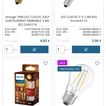
Vintage 1906 LED CLASSIC A,B,P
LED CLASSIC P V 2.9W 830
SLIM FILAMENT DIMMABLE 3.4W
Frosted E14
822 Gold E14
KOD KRAT.:
OSEF1906P45-761438
KOD KRAT.:
OS4099854485817
KOD VÝR.:
4058075761438
KOD VÝR.:
4099854485817
EAN.:
4058075761438
EAN.:
4099854485817
6,82
2,06
On order
€
On order
€
pcs
pcs
SALE
UNPACKING FEE