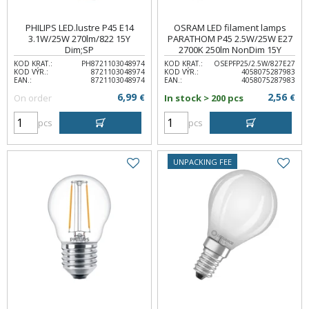
PHILIPS LED.lustre P45 E14
OSRAM LED filament lamps
3.1W/25W 270lm/822 15Y
PARATHOM P45 2.5W/25W E27
Dim;SP
2700K 250lm NonDim 15Y
KOD KRAT.:
PH8721103048974
KOD KRAT.:
OSEPFP25/2.5W/827E27
KOD VÝR.:
8721103048974
KOD VÝR.:
4058075287983
EAN.:
8721103048974
EAN.:
4058075287983
6,99
2,56
On order
€
In stock > 200 pcs
€
pcs
pcs
UNPACKING FEE