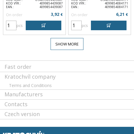
KOD VÝR.:
4099854439087
KOD VÝR.:
4099854084171
EAN.:
4099854439087
EAN.:
4099854084171
3,92
6,21
On order
€
On order
€
pcs
pcs
SHOW MORE
Fast order
Kratochvíl company
Terms and Conditions
Manufacturers
Contacts
Czech version