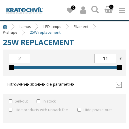
0
0
Lamps
LED lamps
Filament
P-shape
25W replacement
25W REPLACEMENT
€
Filtrov�n� zbo�� dle parametr�
Sell-out
In stock
Hide products with unpack fee
Hide phase-outs