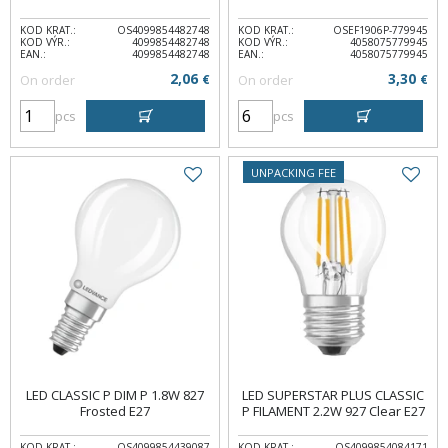
KOD KRAT.:
OS4099854482748
KOD KRAT.:
OSEF1906P-779945
KOD VÝR.:
4099854482748
KOD VÝR.:
4058075779945
EAN.:
4099854482748
EAN.:
4058075779945
2,06
3,30
On order
€
On order
€
pcs
pcs
UNPACKING FEE
LED CLASSIC P DIM P 1.8W 827
LED SUPERSTAR PLUS CLASSIC
Frosted E27
P FILAMENT 2.2W 927 Clear E27
KOD KRAT.:
OS4099854439087
KOD KRAT.:
OS4099854084171