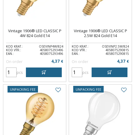
Vintage 1906® LED CLASSIC P
Vintage 1906® LED CLASSIC P
4W 824 Gold E14
2.5W 824 Gold E14
KOD KRAT.:
OSEVINP4W/824
KOD KRAT.:
OSEVINP2.5W/824
KOD VÝR.:
4058075293496
KOD VÝR.:
4058075290815
EAN.:
4058075293496
EAN.:
4058075290815
4,37
4,37
On order
€
On order
€
pcs
pcs
UNPACKING FEE
UNPACKING FEE