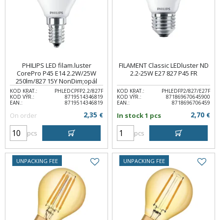
PHILIPS LED filam.luster
FILAMENT Classic LEDluster ND
CorePro P45 E14 2.2W/25W
2.2-25W E27 827 P45 FR
250lm/827 15Y NonDim;opál
KOD KRAT.:
PHLEDCPFP2.2/827F
KOD KRAT.:
PHLEDFP2/827/E27F
KOD VÝR.:
8719514346819
KOD VÝR.:
871869670645900
EAN.:
8719514346819
EAN.:
8718696706459
2,35
2,70
On order
€
In stock 1 pcs
€
pcs
pcs
UNPACKING FEE
UNPACKING FEE