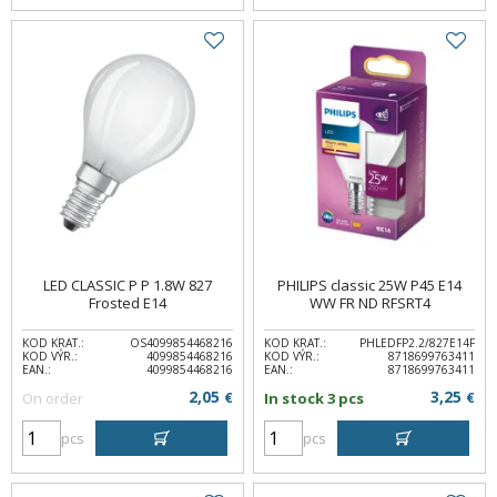
LED CLASSIC P P 1.8W 827
PHILIPS classic 25W P45 E14
Frosted E14
WW FR ND RFSRT4
KOD KRAT.:
OS4099854468216
KOD KRAT.:
PHLEDFP2.2/827E14F
KOD VÝR.:
4099854468216
KOD VÝR.:
8718699763411
EAN.:
4099854468216
EAN.:
8718699763411
2,05
3,25
On order
€
In stock 3 pcs
€
pcs
pcs