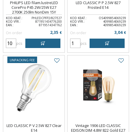
PHILIPS LED filam.lustreLED
LED CLASSIC P P 2.5W 827
CorePro P45 2W/25W E27
Frosted E14
2700K 250lm NonDim 15Y
KOD KRAT.:
PHLEDCPFP2/827E27
KOD KRAT.:
OS4099854069239
KOD VÝR.:
871951434776200
KOD VÝR.:
4099854069239
EAN.:
8719514347762
EAN.:
4099854069239
2,35
3,04
On order
€
On order
€
pcs
pcs
UNPACKING FEE
LED CLASSIC P V 2.5W 827 Clear
Vintage 1906 LED CLASSIC
E14
EDISON DIM 4.8W 822 Gold E27