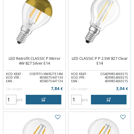
LED Retrofit CLASSIC P Mirror
LED CLASSIC P P 2.5W 827 Clear
4W 827 Silver E14
E14
KOD KRAT.:
OSEFP31/4W/827E14M
KOD KRAT.:
OS4099854069215
KOD VÝR.:
4058075447134
KOD VÝR.:
4099854069215
EAN.:
4058075447134
EAN.:
4099854069215
7,84
3,04
On order
€
On order
€
pcs
pcs